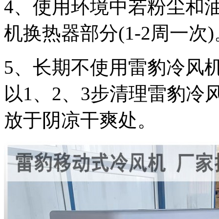
4
、使用环境中若粉尘和
机换热器部分
(1-2
周一次
)
5
、长期不使用雷豹冷风
以
1
、
2
、
3
步清理雷豹冷
放于阴凉干爽处。