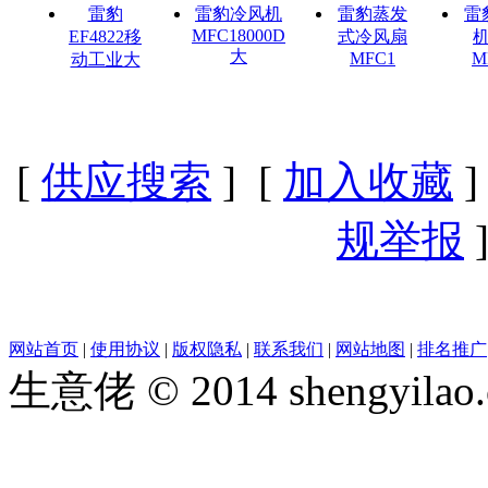
雷豹
雷豹冷风机
雷豹蒸发
雷
MFC18000D
EF4822移
式冷风扇
大
MFC1
M
动工业大
[
供应搜索
] [
加入收藏
]
规举报
]
网站首页
|
使用协议
|
版权隐私
|
联系我们
|
网站地图
|
排名推广
生意佬 © 2014 shengyila