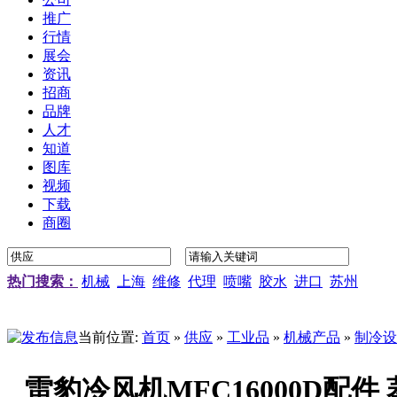
推广
行情
展会
资讯
招商
品牌
人才
知道
图库
视频
下载
商圈
热门搜索：
机械
上海
维修
代理
喷嘴
胶水
进口
苏州
当前位置:
首页
»
供应
»
工业品
»
机械产品
»
制冷设
雷豹冷风机MFC16000D配件