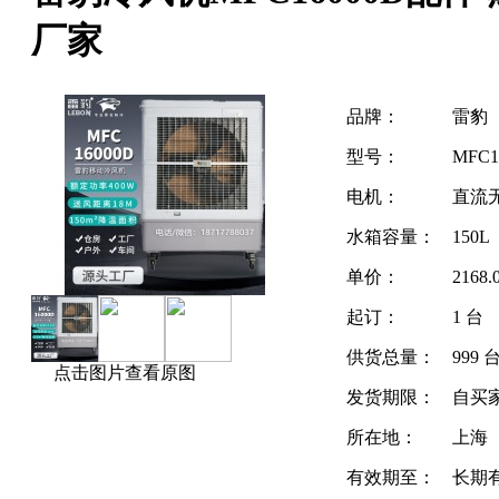
厂家
品牌：
雷豹
型号：
MFC1
电机：
直流
水箱容量：
150L
单价：
2168
起订：
1 台
供货总量：
999 
点击图片查看原图
发货期限：
自买
所在地：
上海
有效期至：
长期