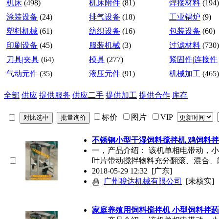
机床
(498)
机床附件
(81)
焊接材料
(194)
涂装设备
(24)
排气设备
(18)
工业锅炉
(9)
塑料机械
(61)
纺织设备
(16)
包装设备
(60)
印刷设备
(45)
服装机械
(3)
过滤材料
(730)
刀具|夹具
(64)
模具
(277)
紧固件|连接件
气动元件
(35)
液压元件
(91)
机械加工
(465)
全部
供应
提供服务
供应二手
提供加工
提供合作
库存
标价
图片
VIP
不锈钢小型干湿饲料搅拌机 鸡饲料
一，产品介绍： 该机单相电带动，
叶片带动搅拌物料充分翻滚、混合、
2018-05-29 12:32
[广东]
广州骏达机械有限公司
[未核实]
家庭养殖用饲料搅拌机 小型饲料拌