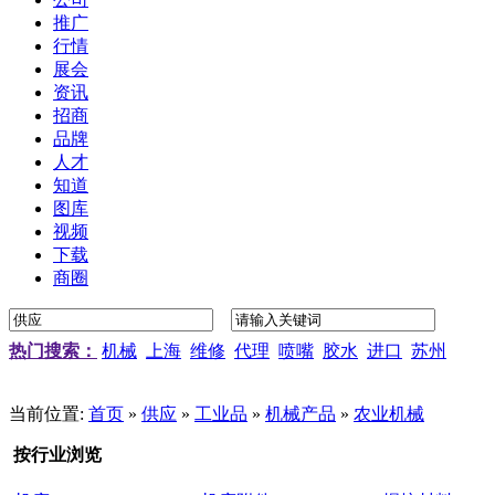
推广
行情
展会
资讯
招商
品牌
人才
知道
图库
视频
下载
商圈
热门搜索：
机械
上海
维修
代理
喷嘴
胶水
进口
苏州
当前位置:
首页
»
供应
»
工业品
»
机械产品
»
农业机械
按行业浏览