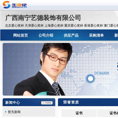
广西南宁艺德装饰有限公司
北京爱心奖杯 天津爱心奖杯 上海爱心奖杯 重庆爱心奖杯 香港爱心奖杯 澳门爱心
湾爱心奖杯 常德爱心奖杯 长沙爱心奖杯 邵阳爱心奖杯 永州爱心奖杯 怀化爱心奖杯
心奖杯 岳阳爱心奖杯 张家界爱心奖杯 株洲爱心奖杯 湘潭爱心奖杯 衡阳爱心奖杯 
网站首页
公司介绍
供应产品
采购清单
新
奖杯 娄底爱心奖杯 湘西爱心奖杯 洛阳爱心奖杯 焦作爱心奖杯 三门峡爱心奖杯 郑
杯 新乡爱心奖杯 鹤壁爱心奖杯 安阳爱心奖杯 濮阳爱心奖杯 开封爱心奖杯 商丘爱心
昌爱心奖杯 漯河爱心奖杯 平顶山爱心奖杯 南阳爱心奖杯
荣誉资质
新闻中心
暂无新闻
证书
证书