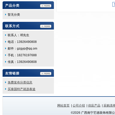
产品分类
暂无分类
联系方式
联系人：邓先生
电话：13926490808
邮件：gzgyp@qq.om
手机：18276197688
传真：13926490808
友情链接
免费发布分类信息
买泰国特产就选泰途
网站首页
|
公司介绍
|
供应产品
|
采购清
©2026 广西南宁艺德装饰有限