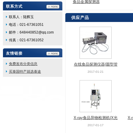
食品金属探测器
联系方式
联系人：陆辉玉
供应产品
电话：021-67361051
邮件：648440852@qq.com
传真：021-67361052
友情链接
免费发布分类信息
在线食品探测仪器(圆型管
买泰国特产就选泰途
道式)
2017-01-21
X-ray食品异物检测机(X光
X
机)
2017-01-17