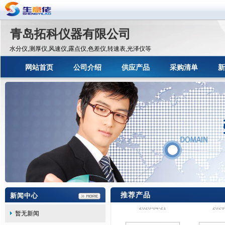
青岛拓科仪器有限公司
水分仪,测厚仪,风速仪,露点仪,色差仪,转速表,光泽仪等
网站首页
公司介绍
供应产品
采购清单
新
咖啡豆专用湿度检测
河北接触
推荐产品
新闻中心
仪MGpro 杯式粮食
生物颗粒
2026-04-21
2026
水分测定仪
HZ
暂无新闻