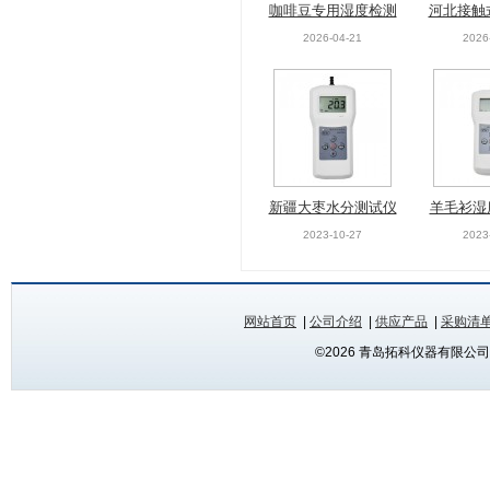
咖啡豆专用湿度检测
河北接触
羊毛衫湿度检测仪M
气体温湿
仪MGpro 杯式粮食
生物颗粒
2026-04-21
2026
S-C 插针式筒纱毛纱
M580 
2023-10-27
2023
水分测定仪
HZ
回潮率测试仪
新疆大枣水分测试仪
羊毛衫湿
MS7200 水果干果含
S-C 插
2023-10-27
2023
水率检测仪
回潮
网站首页
|
公司介绍
|
供应产品
|
采购清
©2026 青岛拓科仪器有限公