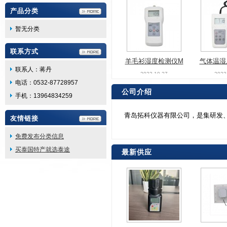
产品分类
暂无分类
联系方式
羊毛衫湿度检测仪M
气体温湿
S-C 插针式筒纱毛纱
M580 
2023-10-27
2023
联系人：蒋丹
回潮率测试仪
电话：0532-87728957
公司介绍
手机：13964834259
青岛拓科仪器有限公司，是集研发、
友情链接
免费发布分类信息
咖啡豆专用湿度检测
河北接触
买泰国特产就选泰途
最新供应
仪MGpro 杯式粮食
生物颗粒
2026-04-21
2026
水分测定仪
HZ