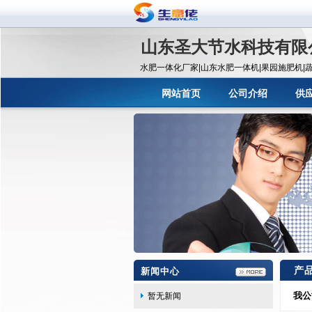
山东圣大节水科技有限
水肥一体化厂家|山东水肥一体机|果园施肥机|蔬
机|农业过滤器17864474793机|果树施肥机|蔬
93
网站首页
公司介绍
供
产
新闻中心
我公
暂无新闻