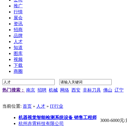
推广
行情
展会
资讯
招商
品牌
人才
知道
图库
视频
下载
商圈
热门搜索：
南京
招聘
机械
网络
西安
非标刀具
佛山
辽宁
当前位置:
首页
»
人才
»
IT行业
机器视觉智能检测系统设备 销售工程师
3000-6000元
杭州赤霄科技有限公司