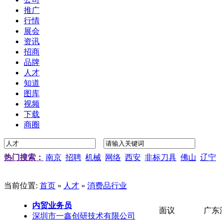
推广
行情
展会
资讯
招商
品牌
人才
知道
图库
视频
下载
商圈
热门搜索：
南京
招聘
机械
网络
西安
非标刀具
佛山
辽宁
当前位置:
首页
»
人才
»
消费品行业
内贸业务员
面议
广东
深圳市一鑫创研技术有限公司