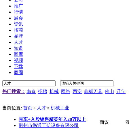
推广
行情
展会
资讯
招商
品牌
人才
知道
图库
视频
下载
商圈
热门搜索：
南京
招聘
机械
网络
西安
非标刀具
佛山
辽宁
当前位置:
首页
»
人才
»
机械工业
带车+入股销售精英年入20万以上
面议
荆州市衡通工矿设备有限公司